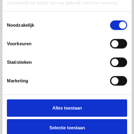
verzameld op basis van uw gebruik van hun services.
Australische Dollar
Toestemmingsselectie
Noodzakelijk
Braziliaanse Real
Voorkeuren
Canadese Dollar
Statistieken
Chinese Yuan
Marketing
Hong Kong Dollar
Alles toestaan
Indonesische Roepia
Selectie toestaan
Israëlische Sjekel