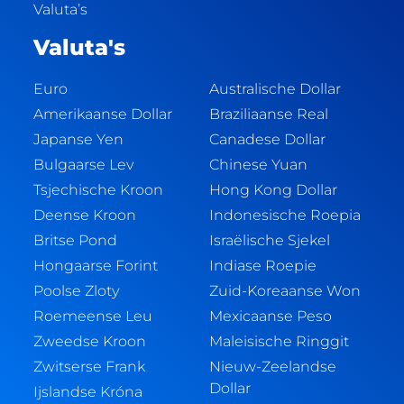
Valuta’s
Valuta's
Euro
Australische Dollar
Amerikaanse Dollar
Braziliaanse Real
Japanse Yen
Canadese Dollar
Bulgaarse Lev
Chinese Yuan
Tsjechische Kroon
Hong Kong Dollar
Deense Kroon
Indonesische Roepia
Britse Pond
Israëlische Sjekel
Hongaarse Forint
Indiase Roepie
Poolse Zloty
Zuid-Koreaanse Won
Roemeense Leu
Mexicaanse Peso
Zweedse Kroon
Maleisische Ringgit
Zwitserse Frank
Nieuw-Zeelandse
Dollar
Ijslandse Króna