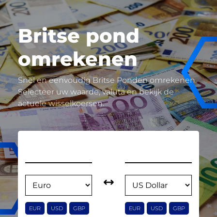
Britse pond
omrekenen
Snel en eenvoudig Britse Ponden omrekenen.
Selecteer uw waarde, valuta en bekijk de
actuele wisselkoersen.
EUR
USD
GBP
EUR
USD
GBP