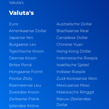
Valuta’s
Valuta's
Euro
Australische Dollar
Amerikaanse Dollar
Braziliaanse Real
Japanse Yen
Canadese Dollar
Bulgaarse Lev
Chinese Yuan
Tsjechische Kroon
Hong Kong Dollar
Deense Kroon
Indonesische Roepia
Britse Pond
Israëlische Sjekel
Hongaarse Forint
Indiase Roepie
Poolse Zloty
Zuid-Koreaanse Won
Roemeense Leu
Mexicaanse Peso
Zweedse Kroon
Maleisische Ringgit
Zwitserse Frank
Nieuw-Zeelandse
Dollar
Ijslandse Króna