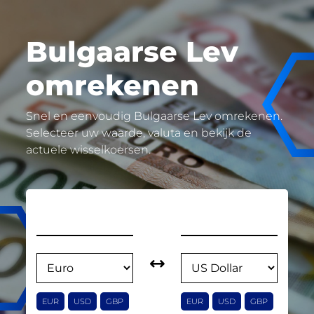
Bulgaarse Lev
omrekenen
Snel en eenvoudig Bulgaarse Lev omrekenen.
Selecteer uw waarde, valuta en bekijk de
actuele wisselkoersen.
EUR
USD
GBP
EUR
USD
GBP