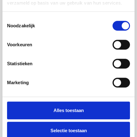
verzameld op basis van uw gebruik van hun services.
Australische Dollar
Toestemmingsselectie
Noodzakelijk
Braziliaanse Real
Voorkeuren
Canadese Dollar
Statistieken
Chinese Yuan
Marketing
Hong Kong Dollar
Alles toestaan
Indonesische Roepia
Selectie toestaan
Israëlische Sjekel