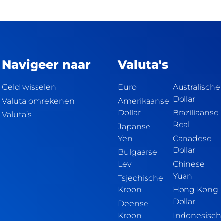
Navigeer naar
Valuta's
Geld wisselen
Euro
Australische
Dollar
Valuta omrekenen
Amerikaanse
Dollar
Braziliaanse
Valuta’s
Real
Japanse
Yen
Canadese
Dollar
Bulgaarse
Lev
Chinese
Yuan
Tsjechische
Kroon
Hong Kong
Dollar
Deense
Kroon
Indonesisc