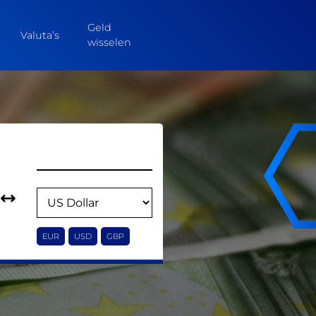
Geld
Valuta’s
wisselen
EUR
USD
GBP