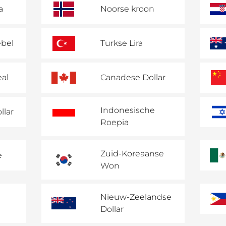
a
Noorse kroon
ebel
Turkse Lira
eal
Canadese Dollar
Indonesische
llar
Roepia
Zuid-Koreaanse
e
Won
Nieuw-Zeelandse
Dollar