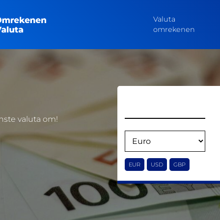
Valuta
omrekenen
ste valuta om!
EUR
USD
GBP