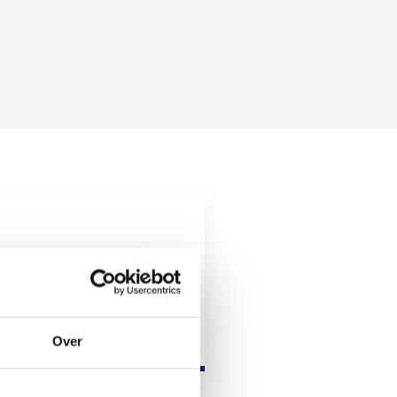
BP
EUR
USD
GBP
Over