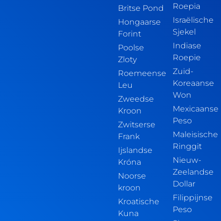
Roepia
Britse Pond
Israëlische
Hongaarse
Sjekel
Forint
Indiase
Poolse
Roepie
Zloty
Zuid-
Roemeense
Koreaanse
Leu
Won
Zweedse
Mexicaanse
Kroon
Peso
Zwitserse
Maleisische
Frank
Ringgit
Ijslandse
Nieuw-
Króna
Zeelandse
Noorse
Dollar
kroon
Filippijnse
Kroatische
Peso
Kuna