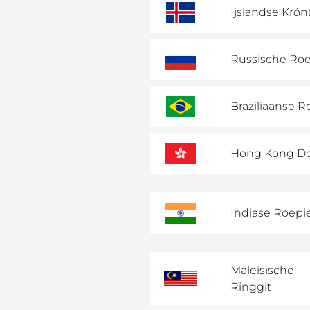
Ijslandse Krón
Russische Ro
Braziliaanse R
Hong Kong Do
Indiase Roepi
Maleisische
Ringgit