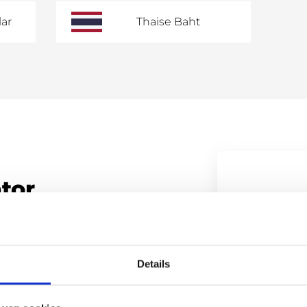
lar
Thaise Baht
ator
n de hand van actuele
EUR
USD
G
Details