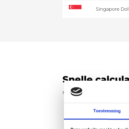
Singapore Dol
Snelle calcul
Maak snelle berekeningen aa
wisselkoersen
.
Toestemming