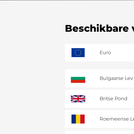
Beschikbare v
Euro
Bulgaarse Lev
Britse Pond
Roemeense L