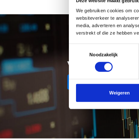
Deze website maakt gebruik
We gebruiken cookies om cont
websiteverkeer te analyseren
media, adverteren en analys
verstrekt of die ze hebben v
Toestemmingsselectie
Noodzakelijk
Vind een gel
Wisselkantoren in de b
Weigeren